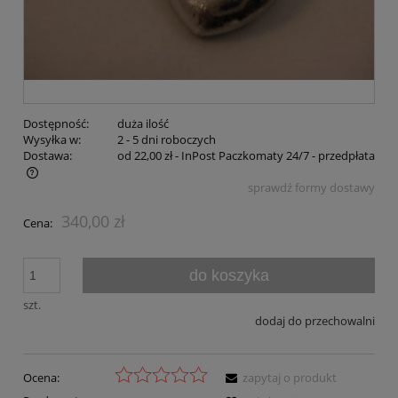
Dostępność:
duża ilość
Wysyłka w:
2 - 5 dni roboczych
Dostawa:
od 22,00 zł
- InPost Paczkomaty 24/7 - przedpłata
sprawdź formy dostawy
Cena nie zawiera ewentualnych kosztów płatności
340,00 zł
Cena:
do koszyka
szt.
dodaj do przechowalni
Ocena:
zapytaj o produkt