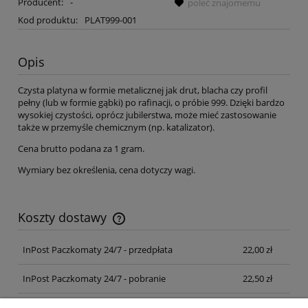
Producent:
-
poleć znajomemu
Kod produktu:
PLAT999-001
Opis
Czysta platyna w formie metalicznej jak drut, blacha czy profil
pełny (lub w formie gąbki) po rafinacji, o próbie 999. Dzięki bardzo
wysokiej czystości, oprócz jubilerstwa, może mieć zastosowanie
także w przemyśle chemicznym (np. katalizator).
Cena brutto podana za 1 gram.
Wymiary bez określenia, cena dotyczy wagi.
Koszty dostawy
Cena nie zawiera ewentualnych kosztów płatności
InPost Paczkomaty 24/7 - przedpłata
22,00 zł
InPost Paczkomaty 24/7 - pobranie
22,50 zł
DHL Kurier - przedpłata
24,00 zł