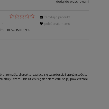
dodaj do przechowalni
zapytaj o produkt
:
-
poleć znajomemu
ktu:
BLACHSREB 930 -
 przemyśle, charakteryzująca się twardością i sprężystością.
dzięki czemu nie utleni się tlenek miedzi na jej powierzchni.