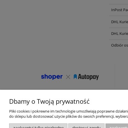
InPost Pa
DHL Kurie
DHL Kurie
Odbiór os
Dbamy o Twoją prywatność
Pliki cookies i pokrewne im technologie umożliwiają poprawne działa
do sklepu lub dostosować użycie plików do swoich preferencji, wybiera
O nas
zaakceptuj tylko niezbędne
dostosuj zgody
zaakceptu