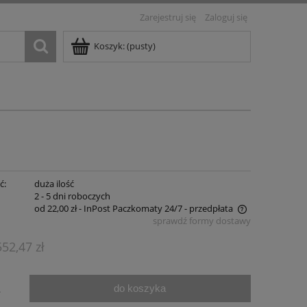
Zarejestruj się
Zaloguj się
Koszyk:
(pusty)
ć:
duża ilość
:
2 - 5 dni roboczych
od 22,00 zł
- InPost Paczkomaty 24/7 - przedpłata
sprawdź formy dostawy
Cena nie zawiera ewentualnych kosztów
552,47 zł
płatności
do koszyka
.