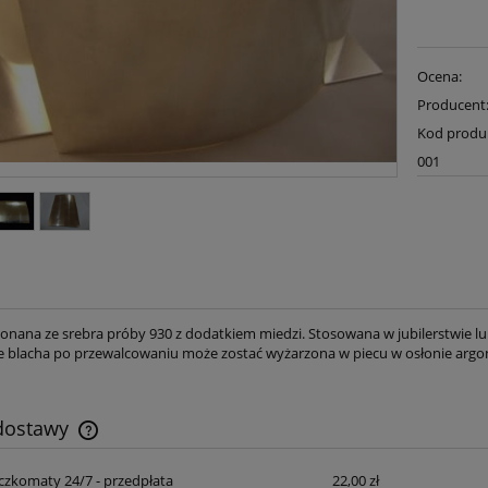
Ocena:
Producent
Kod produ
001
onana ze srebra próby 930 z dodatkiem miedzi. Stosowana w jubilerstwie lub
e blacha po przewalcowaniu może zostać wyżarzona w piecu w osłonie argonu 
 dostawy
czkomaty 24/7 - przedpłata
22,00 zł
Cena nie zawiera ewentualnych kosztów