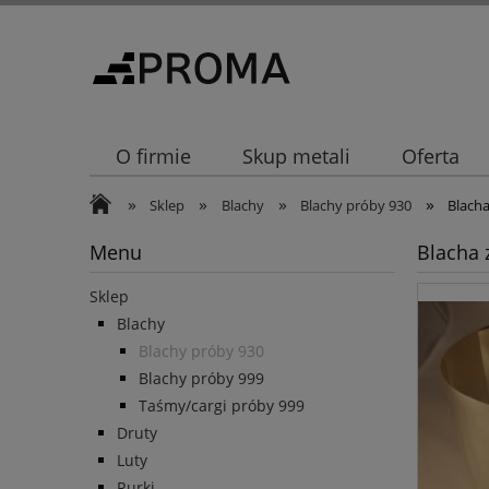
O firmie
Skup metali
Oferta
»
»
»
»
Sklep
Blachy
Blachy próby 930
Blacha
Menu
Blacha 
Sklep
Blachy
Blachy próby 930
Blachy próby 999
Taśmy/cargi próby 999
Druty
Luty
Rurki